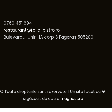
0760 451 694
restaurant@folio-bistro.ro
Bulevardul Unirii 1A corp 3 Făgăraș 505200
© Toate drepturile sunt rezervate | Un site făcut cu ❤️
și găzduit de către
maghost.ro