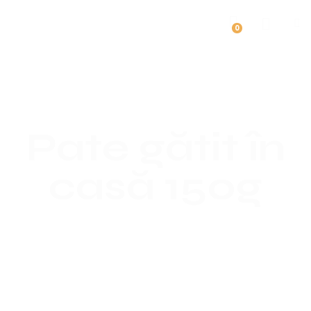
0
Pate gătit în
casă 150g