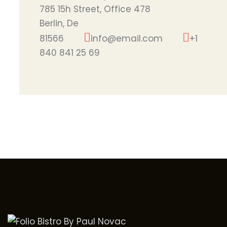
785 15h Street, Office 478
Berlin, De
81566
info@email.com
+1
840 841 25 69