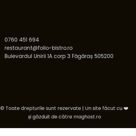
0760 451 694
restaurant@folio-bistro.ro
Bulevardul Unirii 1A corp 3 Făgăraș 505200
© Toate drepturile sunt rezervate | Un site făcut cu ❤️
și găzduit de către
maghost.ro