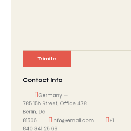
Contact Info
Germany —
785 15h Street, Office 478
Berlin, De
81566
info@email.com
+1
840 841 25 69