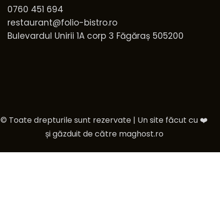
0760 451 694
restaurant@folio-bistro.ro
Bulevardul Unirii 1A corp 3 Făgăraș 505200
© Toate drepturile sunt rezervate | Un site făcut cu ❤️
și găzduit de către
maghost.ro