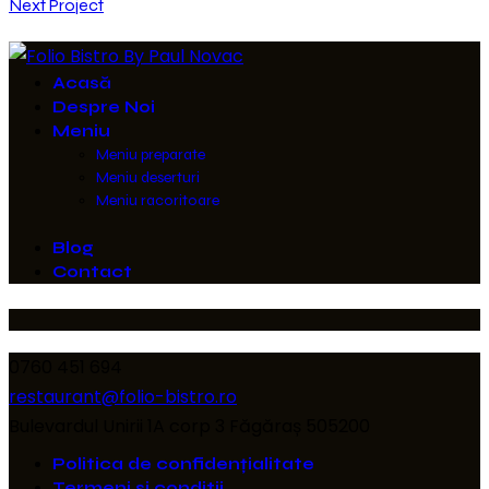
Next Project
navigation
Acasă
Despre Noi
Meniu
Meniu preparate
Meniu deserturi
Meniu racoritoare
Blog
Contact
0760 451 694
restaurant@folio-bistro.ro
Bulevardul Unirii 1A corp 3 Făgăraș 505200
Politica de confidențialitate
Termeni si conditii