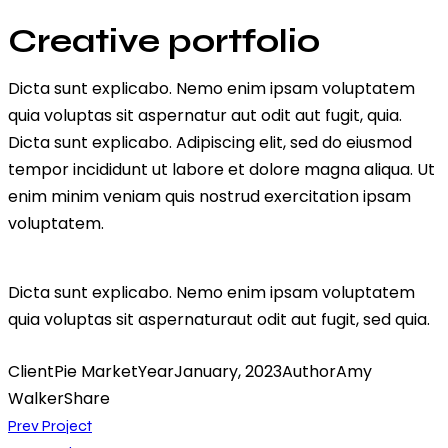
Creative portfolio
Dicta sunt explicabo. Nemo enim ipsam voluptatem
quia voluptas sit aspernatur aut odit aut fugit, quia.
Dicta sunt explicabo. Adipiscing elit, sed do eiusmod
tempor incididunt ut labore et dolore magna aliqua. Ut
enim minim veniam quis nostrud exercitation ipsam
voluptatem.
Dicta sunt explicabo. Nemo enim ipsam voluptatem
quia voluptas sit aspernaturaut odit aut fugit, sed quia.
Client
Pie Market
Year
January, 2023
Author
Amy
Walker
Share
Post
Prev Project