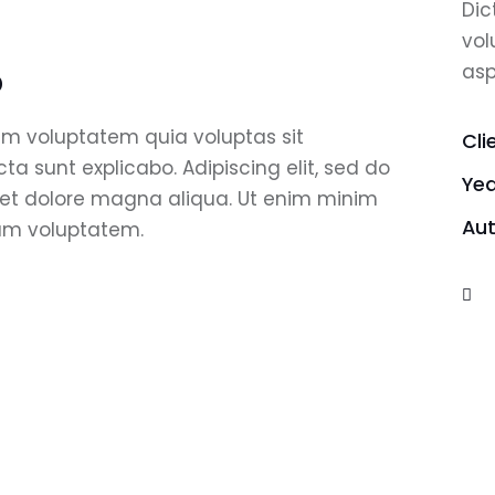
Dic
vol
o
asp
am voluptatem quia voluptas sit
Cli
cta sunt explicabo. Adipiscing elit, sed do
Yea
 et dolore magna aliqua. Ut enim minim
Au
sam voluptatem.