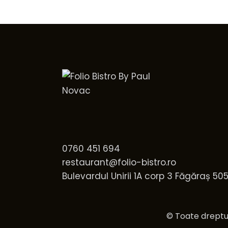
0760 451 694
restaurant@folio-bistro.ro
Bulevardul Unirii 1A corp 3 Făgăraș 50
© Toate dreptur