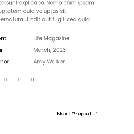
ta sunt explicabo. Nemo enim ipsam
uptatem quia voluptas sit
ernaturaut odit aut fugit, sed quia.
ent
Life Magazine
r
March, 2023
thor
Amy Walker
Next Project