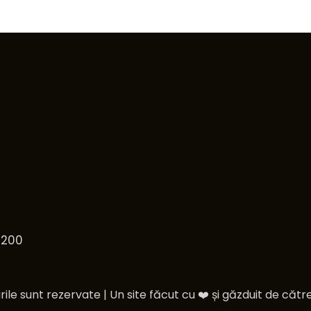
5200
ile sunt rezervate | Un site făcut cu ❤️ și găzduit de cătr