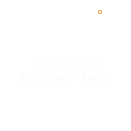
0
Apple &
honey tea