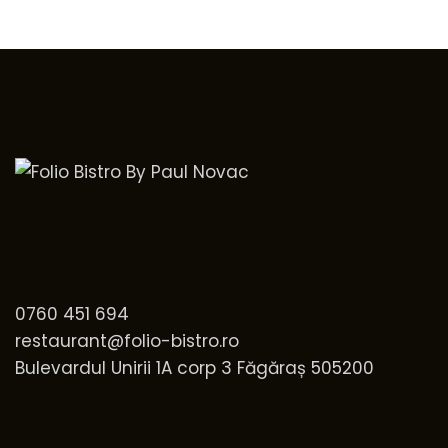
0760 451 694
restaurant@folio-bistro.ro
Bulevardul Unirii 1A corp 3 Făgăraș 505200